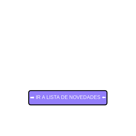
➡️ IR A LISTA DE NOVEDADES ⬅️
¡Mantente al día con 
las mejores novedades!