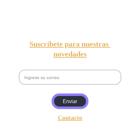
te quedes atrás.
Suscríbete para nuestras 
novedades
Email
Enviar
Contacto
entrada@amgyasociados.com
+5493813630157