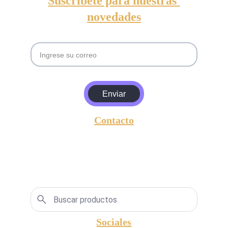
novedades
Email
Enviar
Contacto
entrada@amgyasociados.com
+5493813630157
Lavalle 596,  San Miguel de Tucumán, 
Argentina, CP.: 4000.
Sociales