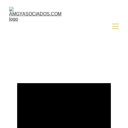
1. Envío de mails automáticos, con y sin 
adjunto, utilizando una lista de SharePoint 
por medio de Powerautomate