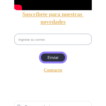
Suscríbete para nuestras 
novedades
Email
Enviar
Contacto
entrada@amgyasociados.com
+5493813630157
Lavalle 596,  San Miguel de Tucumán, 
Argentina, CP.: 4000.